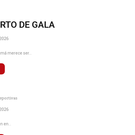
RTO DE GALA
 2026
á merece ser...
eportivas
 2026
n en...