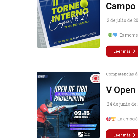
Campo
2 de julio de 2
¡Es momen
Leer más
Competencias d
V Open 
24 de junio de
¡La emoción 
Leer más