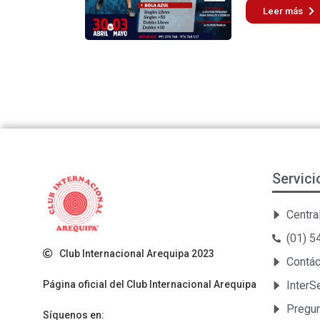
Leer más
Servici
Central
(01) 
Club Internacional Arequipa 2023
Contá
Página oficial del Club Internacional Arequipa
Inter
Pregun
Síquenos en: