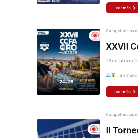
Leer más
Competencias d
XXVII C
13 de julio de 
¡La emoción
Leer más
Competencias d
II Torn