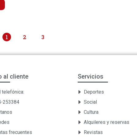
1
2
3
o al cliente
Servicios
 telefónica:
Deportes
54-253384
Social
ctanos
Cultura
Sedes
Alquileres y reservas
tas frecuentes
Revistas