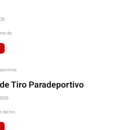
026
to de...
eportivas
de Tiro Paradeportivo
 2026
del tiro...