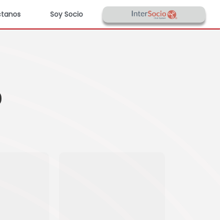
tanos
Soy Socio
O