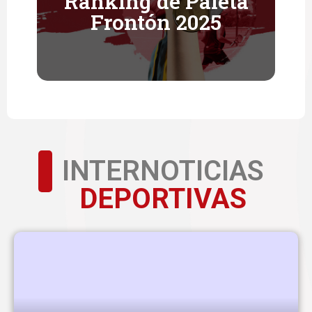
Ranking de Paleta
Frontón 2025
Descubrir
➜
INTERNOTICIAS
DEPORTIVAS