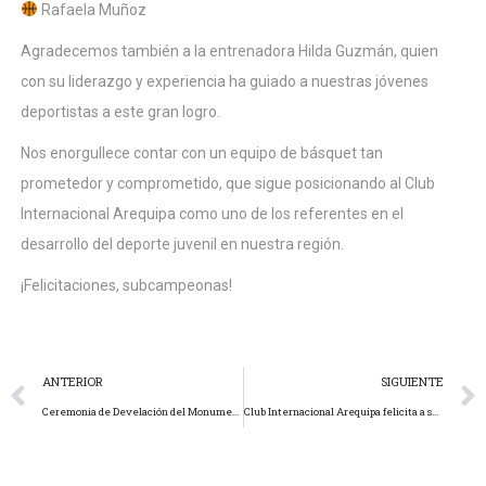
Rafaela Muñoz
Agradecemos también a la entrenadora Hilda Guzmán, quien
con su liderazgo y experiencia ha guiado a nuestras jóvenes
deportistas a este gran logro.
Nos enorgullece contar con un equipo de básquet tan
prometedor y comprometido, que sigue posicionando al Club
Internacional Arequipa como uno de los referentes en el
desarrollo del deporte juvenil en nuestra región.
¡Felicitaciones, subcampeonas!
ANTERIOR
SIGUIENTE
Ceremonia de Develación del Monumento en Honor a Alejandro Olmedo Rodríguez
Club Internacional Arequipa felicita a sus seleccionadas de vóley por su destacada participación en el Campeonato Clausura en Mollendo