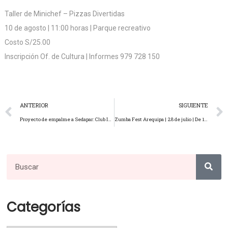
Taller de Minichef – Pizzas Divertidas
10 de agosto | 11:00 horas | Parque recreativo
Costo S/25.00
Inscripción Of. de Cultura | Informes 979 728 150
ANTERIOR
SIGUIENTE
Proyecto de empalme a Sedapar: Club Internacional Arequipa marca un hito en infraestructura
Zumba Fest Arequipa | 28 de julio | De 11:00 a 13:00 horas | Salón de Danza
Categorías