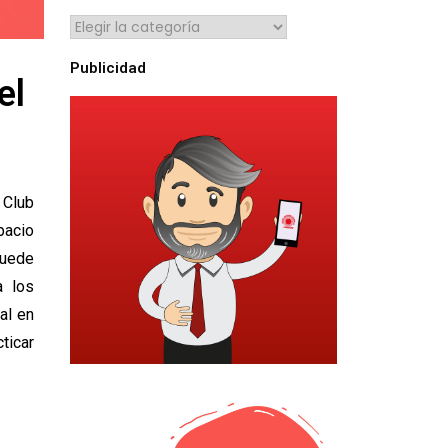
Publicidad
el
 Club
pacio
puede
a los
al en
ticar