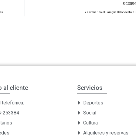
SIGUIE
cas
Y así finalizó el Campus Baloncesto 
o al cliente
Servicios
 telefónica:
Deportes
54-253384
Social
ctanos
Cultura
Sedes
Alquileres y reservas