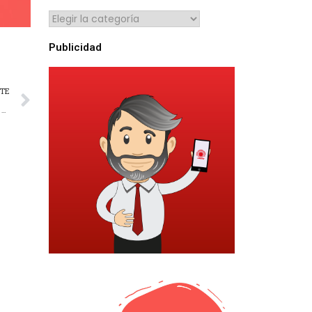
Publicidad
NTE
Campaña Extensión de Vacunación a Madres del Taller de Estimulación Temprana y niños de 0 a 5 años.