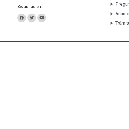
Pregun
Síquenos en:
Anunci
Trámit